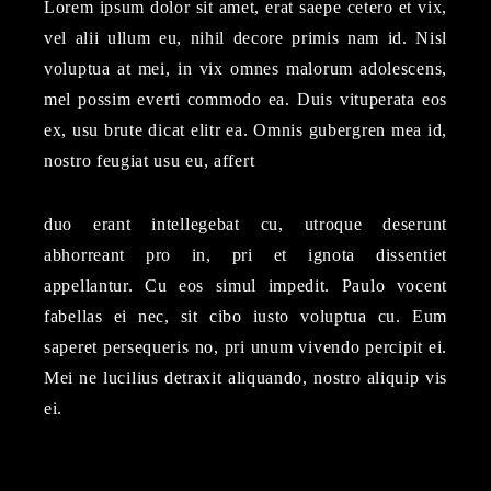
Lorem ipsum dolor sit amet, erat saepe cetero et vix,
vel alii ullum eu, nihil decore primis nam id. Nisl
voluptua at mei, in vix omnes malorum adolescens,
mel possim everti commodo ea. Duis vituperata eos
ex, usu brute dicat elitr ea. Omnis gubergren mea id,
nostro feugiat usu eu, affert
duo erant intellegebat cu, utroque deserunt
abhorreant pro in, pri et ignota dissentiet
appellantur. Cu eos simul impedit. Paulo vocent
fabellas ei nec, sit cibo iusto voluptua cu. Eum
saperet persequeris no, pri unum vivendo percipit ei.
Mei ne lucilius detraxit aliquando, nostro aliquip vis
ei.