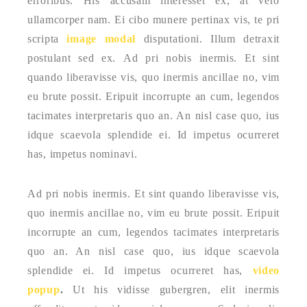
erroribus. His accusam interesset ex, at vero
ullamcorper nam. Ei cibo munere pertinax vis, te pri
scripta
image modal
disputationi. Illum detraxit
postulant sed ex. Ad pri nobis inermis. Et sint
quando liberavisse vis, quo inermis ancillae no, vim
eu brute possit. Eripuit incorrupte an cum, legendos
tacimates interpretaris quo an. An nisl case quo, ius
idque scaevola splendide ei. Id impetus ocurreret
has, impetus nominavi.
Ad pri nobis inermis. Et sint quando liberavisse vis,
quo inermis ancillae no, vim eu brute possit. Eripuit
incorrupte an cum, legendos tacimates interpretaris
quo an. An nisl case quo, ius idque scaevola
splendide ei. Id impetus ocurreret has,
video
popup
.
Ut his vidisse gubergren, elit inermis