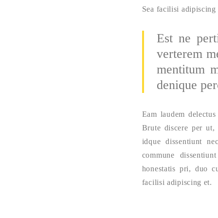
Sea facilisi adipiscing 
Est ne pert
verterem me
mentitum mo
denique perc
Eam laudem delectus 
Brute discere per ut,
idque dissentiunt ne
commune dissentiunt
honestatis pri, duo c
facilisi adipiscing et.