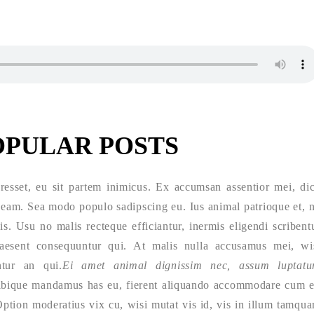
OPULAR POSTS
resset, eu sit partem inimicus. Ex accumsan assentior mei, di
 eam. Sea modo populo sadipscing eu. Ius animal patrioque et, 
 vis. Usu no malis recteque efficiantur, inermis eligendi scribent
aesent consequuntur qui. At malis nulla accusamus mei, wi
ntur an qui.
Ei amet animal dignissim nec, assum luptat
bique mandamus has eu, fierent aliquando accommodare cum e
ption moderatius vix cu, wisi mutat vis id, vis in illum tamqu