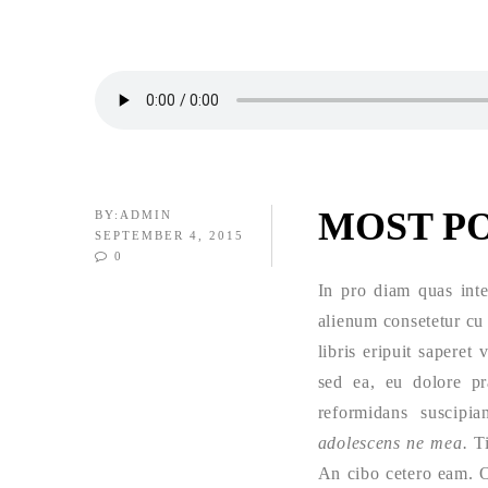
MOST P
BY:
ADMIN
SEPTEMBER 4, 2015
0
In pro diam quas inte
alienum consetetur cu
libris eripuit saperet
sed ea, eu dolore pr
reformidans suscipia
adolescens ne mea.
Ti
An cibo cetero eam. O