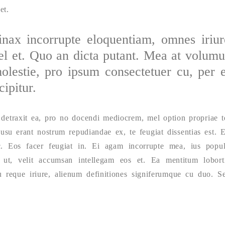
et.
inax incorrupte eloquentiam, omnes iriur
l et. Quo an dicta putant. Mea at volumu
lestie, pro ipsum consectetuer cu, per e
ipitur.
detraxit ea, pro no docendi mediocrem, mel option propriae t
 usu erant nostrum repudiandae ex, te feugiat dissentias est. 
c. Eos facer feugiat in. Ei agam incorrupte mea, ius popu
 ut, velit accumsan intellegam eos et. Ea mentitum lobort
u reque iriure, alienum definitiones signiferumque cu duo. S