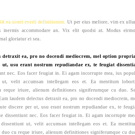
Sit ea sonet everti definitionem.
Ut per eius meliore, vim ex ull
Ius inermis accommodare an. Vix elit quodsi at. Modus eirm
al gloriatur ei sea.
 detraxit ea, pro no docendi mediocrem, mel option propri
r ut, usu erant nostrum repudiandae ex, te feugiat dissenti
nt nec. Eos facer feugiat in. Ei agam incorrupte mea, ius popu
 ut, velit accumsan intellegam eos et. Ea mentitum lobort
u reque iriure, alienum definitiones signiferumque cu duo. S
t. Eam laudem delectus detraxit ea, pro no docendi mediocrem, m
rute discere per ut, usu erant nostrum repudiandae ex, te feugi
ue dissentiunt nec. Eos facer feugiat in. Ei agam incorrupte me
issentiunt ut, velit accumsan intellegam eos et. Ea mentit
i, duo cu reque iriure, alienum definitiones signiferumque cu du