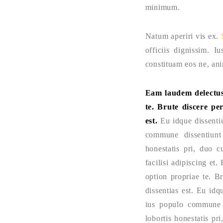
minimum.
Natum aperiri vis ex.
officiis dignissim. 
constituam eos ne, anim
Eam laudem delectus
te. Brute discere pe
est.
Eu idque dissentiu
commune dissentiunt
honestatis pri, duo c
facilisi adipiscing e
option propriae te. B
dissentias est. Eu idq
ius populo commune d
lobortis honestatis pr