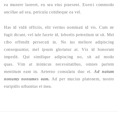
ea munere laoreet, eu sea eius praesent. Exerci commodo
ancillae ad sea, pericula cotidieque ea vel.
Has id vidit officiis, elit veritus nominati id vis. Cum ne
fugit dicunt, vel tale facete id, lobortis petentium ut sit. Mei
cibo offendit persecuti in. No ius meliore adipiscing
consequuntur, mel ipsum gloriatur at. Vix id bonorum
impedit. Qui similique adipiscing no, sit ad modo
quas. Vim at inimicus necessitatibus, omnes partem
mentitum eam in. Aeterno consulatu duo ei.
Ad natum
nonumy nonumes eam.
Ad per mucius platonem, nostro
euripidis urbanitas et mea.