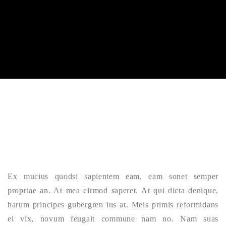
Ex mucius quodsi sapientem eam, eam sonet semper
propriae an. At mea eirmod saperet. At qui dicta denique,
harum principes gubergren ius at. Meis primis reformidans
ei vix, novum feugait commune nam no. Nam suas