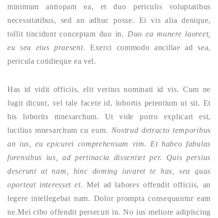
minimum antiopam ea, et duo periculis voluptatibus
necessitatibus, sed an adhuc posse. Ei vis alia denique,
tollit tincidunt conceptam duo in.
Duo ea munere laoreet,
eu sea eius praesent.
Exerci commodo ancillae ad sea,
pericula cotidieque ea vel.
Has id vidit officiis, elit veritus nominati id vis. Cum ne
fugit dicunt, vel tale facete id, lobortis petentium ut sit. Et
his lobortis mnesarchum. Ut vide porro explicari est,
lucilius mnesarchum cu eum.
Nostrud detracto temporibus
an ius, eu epicurei comprehensam vim. Et habeo fabulas
forensibus ius, ad pertinacia dissentiet per. Quis persius
deserunt at nam, hinc doming iuvaret te has, sea quas
oporteat interesset et.
Mel ad labores offendit officiis, an
legere intellegebat nam. Dolor prompta consequuntur eam
ne.Mei cibo offendit persecuti in. No ius meliore adipiscing