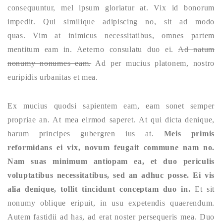
consequuntur, mel ipsum gloriatur at. Vix id bonorum
impedit. Qui similique adipiscing no, sit ad modo
quas. Vim at inimicus necessitatibus, omnes partem
mentitum eam in. Aeterno consulatu duo ei.
Ad natum
nonumy nonumes eam.
Ad per mucius platonem, nostro
euripidis urbanitas et mea.
Ex mucius quodsi sapientem eam, eam sonet semper
propriae an. At mea eirmod saperet. At qui dicta denique,
harum principes gubergren ius at.
Meis primis
reformidans ei vix, novum feugait commune nam no.
Nam suas minimum antiopam ea, et duo periculis
voluptatibus necessitatibus, sed an adhuc posse. Ei vis
alia denique, tollit tincidunt conceptam duo in.
Et sit
nonumy oblique eripuit, in usu expetendis quaerendum.
Autem fastidii ad has, ad erat noster persequeris mea. Duo